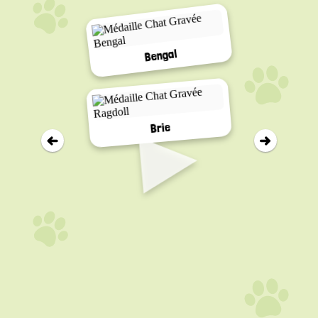
Bengal
▸
Brie