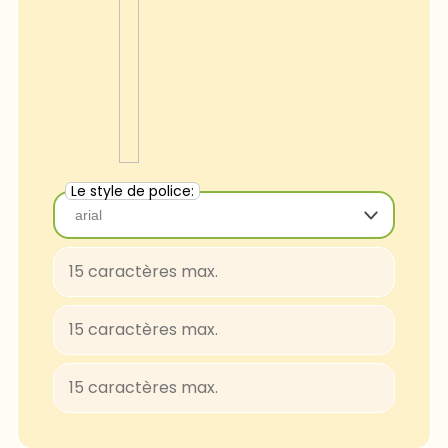
Le style de police:
arial
arial
Baloo-Regular
BungeeShade-Regular
ConcertOne-Regular
Courgette-Regular
JuliusSansOne-Regular
Lobster