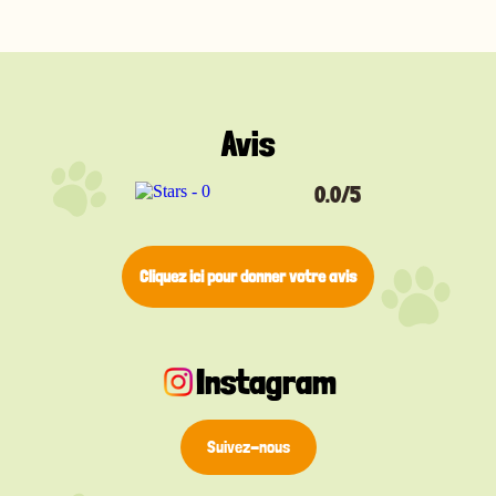
discrète et confortable pour un usage quotidien. Un
anneau de fixation est inclus gratuitement pour
une attache facile et sécurisée au collier de votre
animal.
Disponible en argent, jaune, noir, bleu, rouge et rose,
cette médaille vous permet de choisir une
Avis
identification claire qui correspond à la personnalité
de votre chat. Un accessoire discret mais essentiel
pour sa sécurité.
0.0/5
Cliquez ici pour donner votre avis
Instagram
Suivez-nous