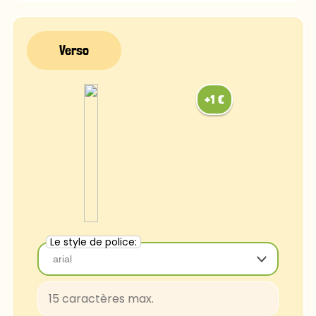
FascinateInline-Regular
OpenSans-Regular
Rye-Regular
Bradley
Ubuntu
Luminari
Comfortaa
Chalk
Caviar
Le style de police:
arial
arial
Baloo-Regular