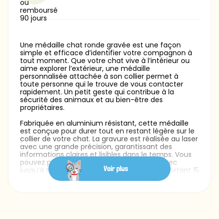
Une médaille chat ronde gravée est une façon
simple et efficace d’identifier votre compagnon à
tout moment. Que votre chat vive à l’intérieur ou
aime explorer l’extérieur, une médaille
personnalisée attachée à son collier permet à
toute personne qui le trouve de vous contacter
rapidement. Un petit geste qui contribue à la
sécurité des animaux et au bien-être des
propriétaires.
Fabriquée en aluminium résistant, cette médaille
est conçue pour durer tout en restant légère sur le
collier de votre chat. La gravure est réalisée au laser
avec une grande précision, garantissant des
informations claires et lisibles dans le temps. Vous
pouvez personnaliser le recto et le verso avec
Voir plus
jusqu’à trois lignes de texte, chacune comportant 15
caractères maximum. Plusieurs styles de police
sont proposés afin de créer une médaille à l’image
de votre chat — sobre, élégante ou plus ludique.
Avec un format de 25 mm x 25 mm, cette médaille
pour chat est parfaitement adaptée : légère,