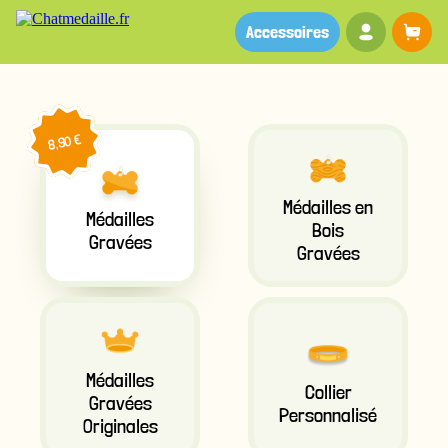
Votre co
Pa
Accessoires
8,90 €
Médailles en
Médailles
Bois
Gravées
Gravées
Médailles
Collier
Gravées
Personnalisé
Originales