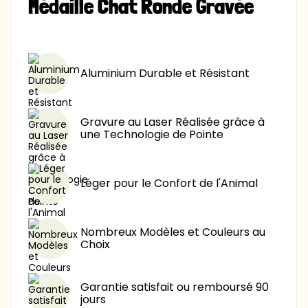
Médaille Chat Ronde Gravée
8,90 €
-40%
8,90 €
-60%
Aluminium Durable et Résistant
Gravure au Laser Réalisée grâce à
une Technologie de Pointe
Léger pour le Confort de l'Animal
Nombreux Modèles et Couleurs au
Choix
Garantie satisfait ou remboursé 90
jours