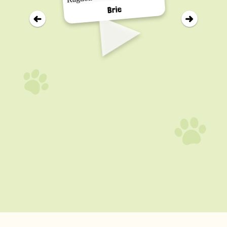
▸
Brie