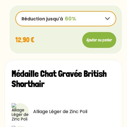
OpenSans-Regular
Rye-Regular
Réduction jusqu'à
Bradley
Ubuntu
12,90 €
Ajouter au panier
Luminari
Comfortaa
12,90 €
-15%
Chalk
12,90 €
-25%
Caviar
Médaille Chat Gravée British
12,90 €
-40%
Shorthair
12,90 €
-60%
Alliage Léger de Zinc Poli