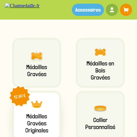
Votre co
Pa
Accessoires
Médailles en
Médailles
Bois
Gravées
Gravées
12,90 €
Médailles
Collier
Gravées
Personnalisé
Originales