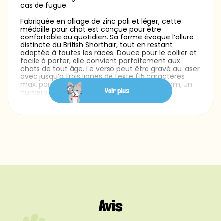
cas de fugue.
Fabriquée en alliage de zinc poli et léger, cette
médaille pour chat est conçue pour être
confortable au quotidien. Sa forme évoque l’allure
distincte du British Shorthair, tout en restant
adaptée à toutes les races. Douce pour le collier et
facile à porter, elle convient parfaitement aux
chats de tout âge. Le verso peut être gravé au laser
avec jusqu’à trois lignes de texte (15 caractères
max. par ligne) — idéal pour inscrire le prénom, un
Voir plus
numéro de téléphone ou une adresse. La
technologie de gravure avancée garantit une
lisibilité durable dans le temps. Un anneau argenté
est fourni gratuitement pour une fixation sécurisée
au collier. Vous pouvez également choisir parmi
plusieurs styles de police pour adapter le look à la
personnalité unique de votre chat.
À la fois accessoire stylé et médaille d’identification
fiable, cette médaille gravée est une solution
pratique et réfléchie pour les propriétaires qui
veulent allier sécurité, originalité et personnalisation
au quotidien.
Avis