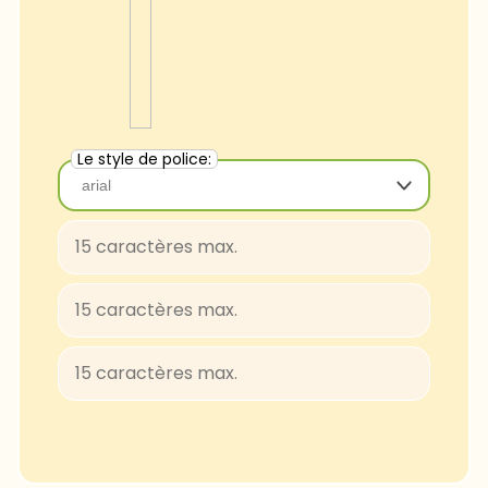
Le style de police:
arial
arial
Baloo-Regular
BungeeShade-Regular
ConcertOne-Regular
Courgette-Regular
JuliusSansOne-Regular
Lobster
FascinateInline-Regular