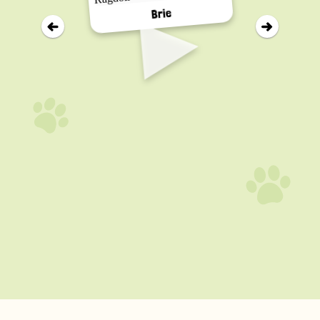
▸
Brie