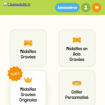
Votre co
Pa
Accessoires
Médailles en
Médailles
Bois
Gravées
Gravées
12,90 €
Médailles
Collier
Gravées
Personnalisé
Originales