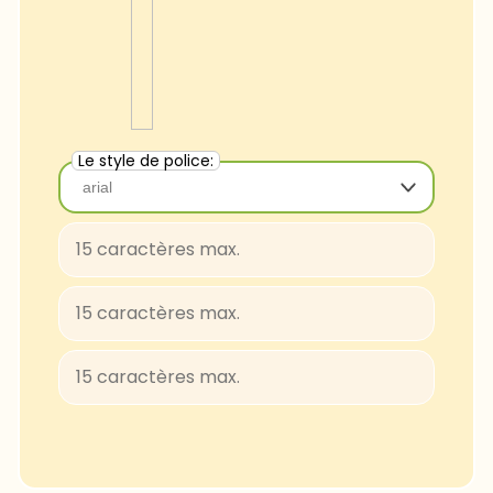
Le style de police:
arial
arial
Baloo-Regular
BungeeShade-Regular
ConcertOne-Regular
Courgette-Regular
JuliusSansOne-Regular
Lobster
FascinateInline-Regular