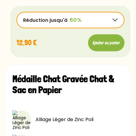
OpenSans-Regular
Rye-Regular
Réduction jusqu'à
Bradley
Ubuntu
12,90 €
Ajouter au panier
Luminari
Comfortaa
12,90 €
-15%
Chalk
12,90 €
-25%
Caviar
Médaille Chat Gravée Chat &
12,90 €
-40%
Sac en Papier
12,90 €
-60%
Alliage Léger de Zinc Poli