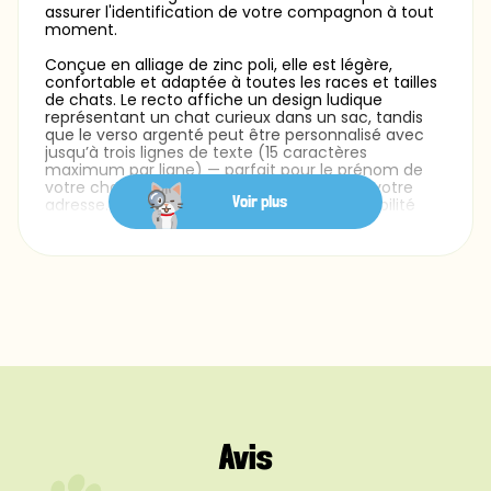
assurer l'identification de votre compagnon à tout
moment.
Conçue en alliage de zinc poli, elle est légère,
confortable et adaptée à toutes les races et tailles
de chats. Le recto affiche un design ludique
représentant un chat curieux dans un sac, tandis
que le verso argenté peut être personnalisé avec
jusqu’à trois lignes de texte (15 caractères
maximum par ligne) — parfait pour le prénom de
votre chat, votre numéro de téléphone et votre
Voir plus
adresse. La gravure au laser garantit une lisibilité
nette et durable. Un anneau de fixation argenté est
inclus pour une attache facile au collier, et plusieurs
polices sont disponibles pour un rendu personnalisé.
Que vous recherchiez une médaille pour chat
originale ou simplement un moyen fiable
d’identifier votre félin préféré, ce modèle amusant
associe style, sécurité et légèreté au quotidien.
Avis