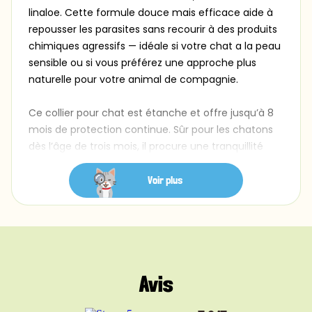
linaloe. Cette formule douce mais efficace aide à
repousser les parasites sans recourir à des produits
chimiques agressifs — idéale si votre chat a la peau
sensible ou si vous préférez une approche plus
naturelle pour votre animal de compagnie.
Ce collier pour chat est étanche et offre jusqu’à 8
mois de protection continue. Sûr pour les chatons
dès l’âge de trois mois, il procure une tranquillité
d’esprit durable aussi bien pour les chats d’intérieur
que d’extérieur. Son design ajustable convient à la
Voir plus
plupart des chats et peut être coupé pour un
ajustement sur mesure. Cet accessoire est un
choix fiable pour préserver le bien-être de votre
compagnon.
Avis
Détails du Produit :
• Formulé avec des huiles essentielles (citronnelle,