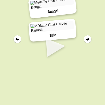
Bengal
▸
Brie