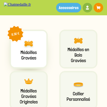
Votre co
Pa
Accessoires
8,90 €
Médailles en
Médailles
Bois
Gravées
Gravées
Médailles
Collier
Gravées
Personnalisé
Originales