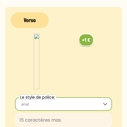
FascinateInline-Regular
OpenSans-Regular
Rye-Regular
Bradley
Ubuntu
Luminari
Comfortaa
Chalk
Caviar
Le style de police:
arial
arial
Baloo-Regular