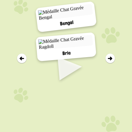
Bengal
▸
Brie