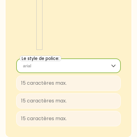
Le style de police:
arial
arial
Baloo-Regular
BungeeShade-Regular
ConcertOne-Regular
Courgette-Regular
JuliusSansOne-Regular
Lobster