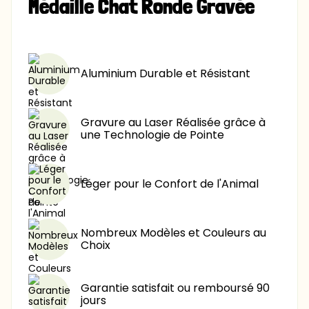
Médaille Chat Ronde Gravée
8,90 €
-40%
8,90 €
-60%
Aluminium Durable et Résistant
Gravure au Laser Réalisée grâce à
une Technologie de Pointe
Léger pour le Confort de l'Animal
Nombreux Modèles et Couleurs au
Choix
Garantie satisfait ou remboursé 90
jours