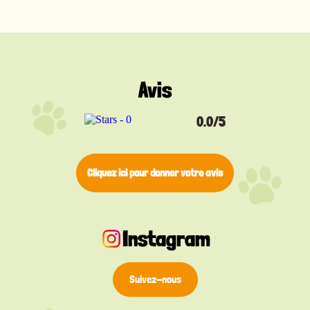
discrète et confortable pour un usage quotidien. Un
anneau de fixation est inclus gratuitement pour
une attache facile et sécurisée au collier de votre
animal.
Disponible en argent, jaune, noir, bleu, rouge et rose,
cette médaille vous permet de choisir une
Avis
identification claire qui correspond à la personnalité
de votre chat. Un accessoire discret mais essentiel
pour sa sécurité.
0.0/5
Cliquez ici pour donner votre avis
Instagram
Suivez-nous