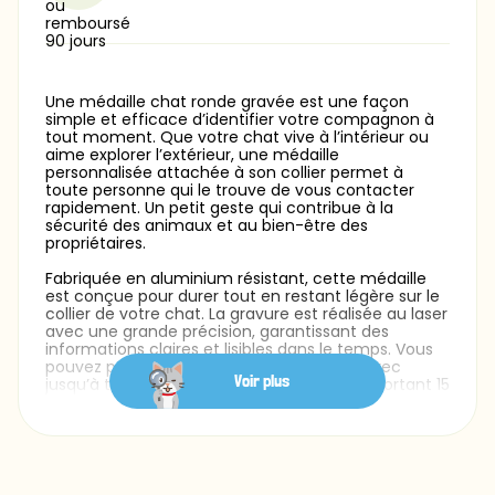
Une médaille chat ronde gravée est une façon
simple et efficace d’identifier votre compagnon à
tout moment. Que votre chat vive à l’intérieur ou
aime explorer l’extérieur, une médaille
personnalisée attachée à son collier permet à
toute personne qui le trouve de vous contacter
rapidement. Un petit geste qui contribue à la
sécurité des animaux et au bien-être des
propriétaires.
Fabriquée en aluminium résistant, cette médaille
est conçue pour durer tout en restant légère sur le
collier de votre chat. La gravure est réalisée au laser
avec une grande précision, garantissant des
informations claires et lisibles dans le temps. Vous
pouvez personnaliser le recto et le verso avec
Voir plus
jusqu’à trois lignes de texte, chacune comportant 15
caractères maximum. Plusieurs styles de police
sont proposés afin de créer une médaille à l’image
de votre chat — sobre, élégante ou plus ludique.
Avec un format de 25 mm x 25 mm, cette médaille
pour chat est parfaitement adaptée : légère,