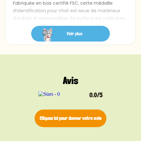
Fabriquée en bois certifié FSC, cette médaille
d’identification pour chat est issue de matériaux
durables et responsables. Sa surface est polie avec
soin pour une finition lisse, puis protégée par un
revêtement non toxique. Légère et douce sur le
Voir plus
collier, elle est pensée pour offrir un maximum de
confort tout en résistant à l’usage quotidien. Vous
pouvez personnaliser l’avant et l’arrière avec jusqu’à
trois lignes de texte (15 caractères maximum par
ligne). Nom, numéro ou petit message : la gravure
Avis
laser de précision garantit un marquage net et
durable. Plusieurs styles de police sont disponibles
pour rendre chaque médaille unique. Avec ses
0.0/5
dimensions de 19 mm x 31 mm, elle est fournie avec
un anneau argenté pour une fixation facile et
sécurisée au collier.
Cliquez ici pour donner votre avis
Avec sa finition bois chaleureuse et son design sans
bruit, cette médaille pour chat gravée est un choix