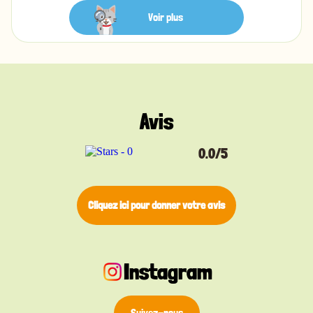
peut être personnalisé par gravure laser avec
jusqu’à trois lignes de texte (15 caractères
Voir plus
maximum par ligne). Idéal pour inscrire le prénom
de votre chat, votre numéro de téléphone et votre
adresse. La gravure est nette, contrastée et conçue
pour durer dans le temps.
Avis
Un anneau de fixation argenté est fourni
gratuitement pour une attache rapide et sécurisée
au collier, et vous pouvez choisir parmi différentes
0.0/5
polices pour créer une médaille à l’image de votre
chat.
Cliquez ici pour donner votre avis
Instagram
Suivez-nous