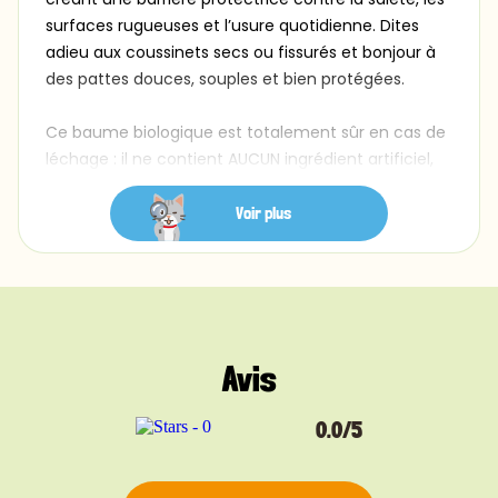
surfaces rugueuses et l’usure quotidienne. Dites
adieu aux coussinets secs ou fissurés et bonjour à
des pattes douces, souples et bien protégées.
Ce baume biologique est totalement sûr en cas de
léchage : il ne contient AUCUN ingrédient artificiel,
parabène, produit chimique, parfum, colorant ou
conservateur. Seulement des composants naturels
Voir plus
et sans danger pour les animaux, afin que vous
soyez rassuré même si votre chat décide de le
goûter.
Grâce à son action protectrice, il aide à conserver
Avis
l’hydratation et à protéger les coussinets des
surfaces agressives comme le bitume, la saleté, le
sel ou la neige. Que votre chat soit un aventurier
0.0/5
d’extérieur ou un amateur de sieste à la maison, ce
baume apporte un soulagement apaisant et une