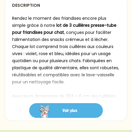
DESCRIPTION
Rendez le moment des friandises encore plus
simple grâce à notre
lot de 3 cuillères presse-tube
pour friandises pour chat
, conçues pour faciliter
l’alimentation des snacks crémeux et à lécher.
Chaque lot comprend trois cuillères aux couleurs
vives : violet, rose et bleu, idéales pour un usage
quotidien ou pour plusieurs chats. Fabriquées en
plastique de qualité alimentaire, elles sont robustes,
réutilisables et compatibles avec le lave-vaisselle
pour un nettoyage facile.
Avec leurs dimensions de 26,5 × 6 cm, les cuillères
offrent une prise en main confortable et des bords
lisses et sûrs pour les animaux. Leur système de
Voir plus
curseur intuitif permet de distribuer facilement les
friandises humides : il suffit d’insérer un stick de
friandise ou une purée, de le fixer dans le clip prévu