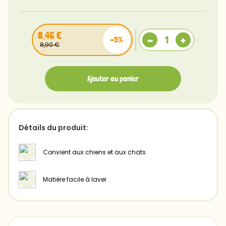
S
8,46 €
-
+
-5%
8,90 €
Ajouter au panier
Détails du produit:
Convient aux chiens et aux chats
Matière facile à laver