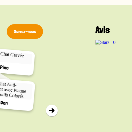
Avis
Suivez-nous
▸
Calico
Pino
Cat Vader
Don