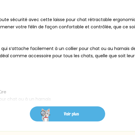
 toute sécurité avec cette laisse pour chat rétractable ergono
romener votre félin de façon confortable et contrôlée, que ce so
 qui s’attache facilement à un collier pour chat ou au harnais 
déal comme accessoire pour tous les chats, quelle que soit leur ta
ûre
pour chat ou à un harnais
 d’activité
Voir plus