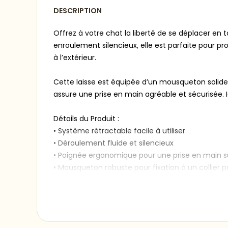
DESCRIPTION
Offrez à votre chat la liberté de se déplacer en
enroulement silencieux, elle est parfaite pour p
à l’extérieur.
Cette laisse est équipée d’un mousqueton solide
assure une prise en main agréable et sécurisée. I
Détails du Produit :
• Système rétractable facile à utiliser
• Déroulement fluide et silencieux
• Poignée ergonomique pour une prise en main s
• Mousqueton robuste pour fixation à un collier 
• Convient à les chats de toutes tailles et niveaux
• Couleur : gris
Taille :