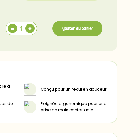
S
M
-
+
Ajouter au panier
L
ile à
Conçu pour un recul en douceur
ypes de
Poignée ergonomique pour une
prise en main confortable