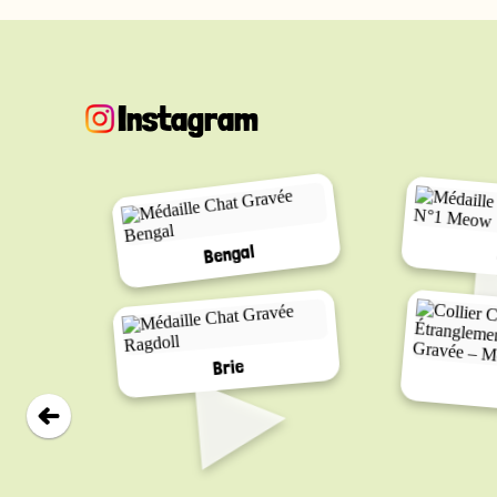
Longueur : jusqu’à 3 mètres
Instagram
Bengal
▸
Brie