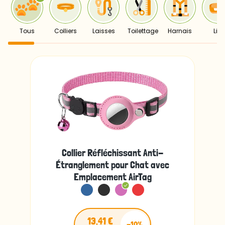
Tous
Colliers
Laisses
Toilettage
Harnais
Lits
Collier Réfléchissant Anti-
Étranglement pour Chat avec
Emplacement AirTag
13,41 €
-10%