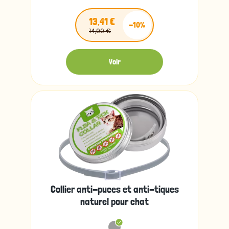
13,41 €
-10%
14,90 €
Voir
Collier anti-puces et anti-tiques
naturel pour chat