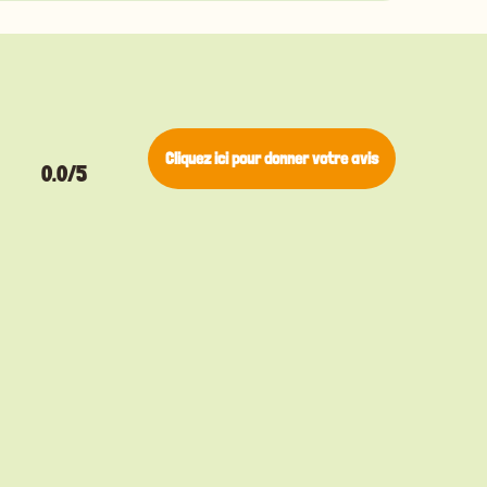
Cliquez ici pour donner votre avis
0.0/5
▸
Bengal
Pino
▸
Brie
Don