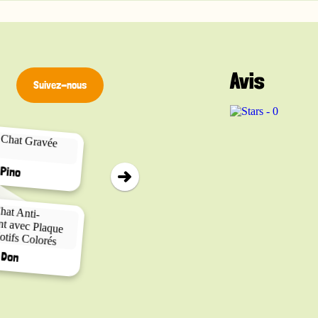
Avis
Suivez-nous
▸
Calico
Pino
Cat Vader
Don